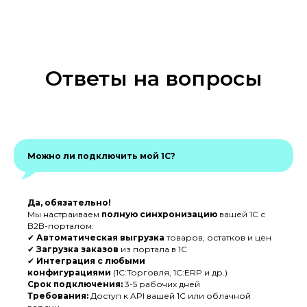
Ответы на вопросы
Можно ли подключить мой 1С?
Да, обязательно!
Мы настраиваем
полную синхронизацию
вашей 1С с
B2B-порталом:
✔
Автоматическая выгрузка
товаров, остатков и цен
✔
Загрузка заказов
из портала в 1С
✔
Интеграция с любыми
конфигурациями
(1С:Торговля, 1С:ERP и др.)
Срок подключения:
3-5 рабочих дней
Требования:
Доступ к API вашей 1С или облачной