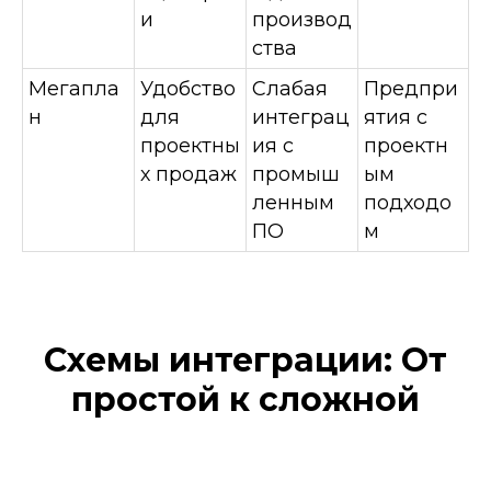
и
производ
ства
Мегапла
Удобство
Слабая
Предпри
н
для
интеграц
ятия с
проектны
ия с
проектн
х продаж
промыш
ым
ленным
подходо
ПО
м
Схемы интеграции: От
простой к сложной