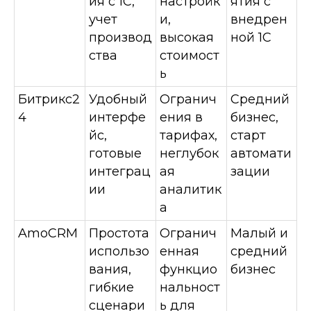
ия с 1С,
настройк
ятия с
учет
и,
внедрен
производ
высокая
ной 1С
ства
стоимост
ь
Битрикс2
Удобный
Огранич
Средний
4
интерфе
ения в
бизнес,
йс,
тарифах,
старт
готовые
неглубок
автомати
интеграц
ая
зации
ии
аналитик
а
AmoCRM
Простота
Огранич
Малый и
использо
енная
средний
вания,
функцио
бизнес
гибкие
нальност
сценари
ь для