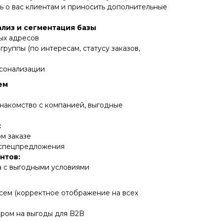
ть о вас клиентам и приносить дополнительные
нализ и сегментация базы
ых адресов
группы (по интересам, статусу заказов,
рсонализации
ем
знакомство с компанией, выгодные
:
м заказе
 спецпредложения
нтов:
 с выгодными условиями
ем (корректное отображение на всех
ром на выгоды для B2B