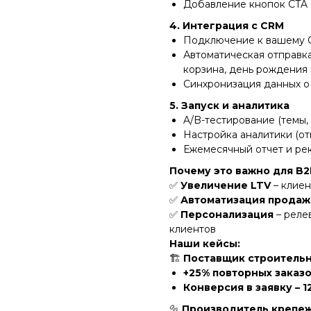
Добавление кнопок CTA («
4. Интеграция с CRM
Подключение к вашему 
Автоматическая отправка
корзина, день рождения 
Синхронизация данных о
5. Запуск и аналитика
A/B-тестирование (темы, 
Настройка аналитики (от
Ежемесячный отчет и р
Почему это важно для B
✅
Увеличение LTV
– клие
✅
Автоматизация продаж
✅
Персонализация
– реле
клиентов
Наши кейсы:
🏗
Поставщик строительн
+25% повторных заказ
Конверсия в заявку – 1
🔩
Производитель крепеж