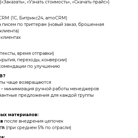
Заказать», «Узнать стоимость», «Скачать прайс»)
CRM (1С, Битрикс24, amoCRM)
 писем по триггерам (новый заказ, брошенная
клиента)
 клиентах
тексты, время отправки)
крытия, переходы, конверсии)
екомендации по улучшению
2B?
нты чаще возвращаются
– минимизация ручной работы менеджеров
вантные предложения для каждой группы
ых материалов:
ов
после внедрения цепочек
2%
(при среднем 5% по отрасли)
а: