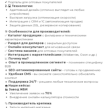
✔ Порталы для оптовых покупателей
2. 💻 Технологии:
Адаптивный дизайн (отлично выглядит на любых
устройствах)
Быстрая загрузка (оптимизация скорости)
Интеграция с CRM и 1С (автоматизация продаж)
Защита данных (SSL, резервное копирование)
🎯
Особенности для производителей:
✅
Каталог продукции
с фильтрами и техническими
характеристиками
✅
Раздел для дилеров
с закрытым доступом
✅
Онлайн-консультант
для мгновенной связи
✅
Система заказов
для оптовых покупателей
✅
Интеграция с маркетплейсами
(Wildberries, Ozon и др.)
📈
Почему мы?
🔹
Опыт в промышленном сегменте
– понимаем специфику
B2B
🔹
SEO-оптимизированные сайты
– готовы к продвижению
🔹
Удобная CMS
– вы сможете самостоятельно обновлять
контент
🔹
Поддержка 24/7
– решаем любые технические вопросы
💼
Наши кейсы:
🏭
Завод ЖБИ
:
Увеличение заявок на
70%
Внедрение онлайн-калькулятора стоимости
🔩
Производитель крепежа
:
Запуск интернет-магазина