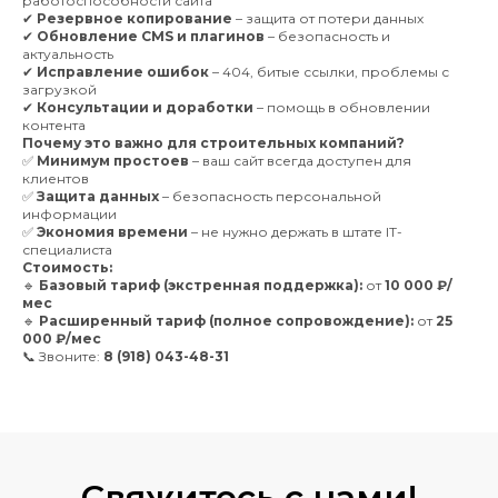
работоспособности сайта
✔
Резервное копирование
– защита от потери данных
✔
Обновление CMS и плагинов
– безопасность и
актуальность
✔
Исправление ошибок
– 404, битые ссылки, проблемы с
загрузкой
✔
Консультации и доработки
– помощь в обновлении
контента
Почему это важно для строительных компаний?
✅
Минимум простоев
– ваш сайт всегда доступен для
клиентов
✅
Защита данных
– безопасность персональной
информации
✅
Экономия времени
– не нужно держать в штате IT-
специалиста
Стоимость:
🔹
Базовый тариф (экстренная поддержка):
от
10 000 ₽/
мес
🔹
Расширенный тариф (полное сопровождение):
от
25
000 ₽/мес
📞 Звоните:
8 (918) 043-48-31
Свяжитесь
с нами!