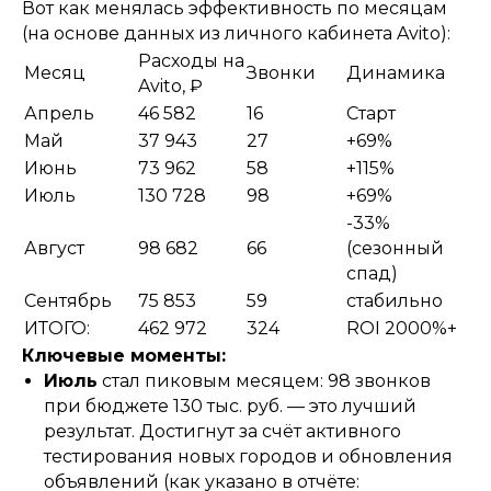
Вот как менялась эффективность по месяцам
(на основе данных из личного кабинета Avito):
Расходы на
Месяц
Звонки
Динамика
Avito, ₽
Апрель
46 582
16
Старт
Май
37 943
27
+69%
Июнь
73 962
58
+115%
Июль
130 728
98
+69%
-33%
Август
98 682
66
(сезонный
спад)
Сентябрь
75 853
59
стабильно
ИТОГО:
462 972
324
ROI 2000%+
Ключевые моменты:
Июль
стал пиковым месяцем: 98 звонков
при бюджете 130 тыс. руб. — это лучший
результат. Достигнут за счёт активного
тестирования новых городов и обновления
объявлений (как указано в отчёте: