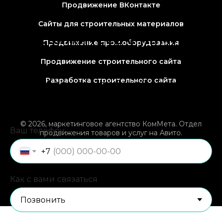
Продвижение ВКонтакте
Сайты для строительных материалов
Свяжитесь
с нами!
Продвижение пром.оборудования
Продвижение строительного сайта
Введите номер телефона и
Разработка строительного сайта
выберите удобный способ
связи, мы с вами свяжемся
© 2026, маркетинговое агентство КомМета. Отдел
Ваш телефон
продвижения товаров и услуг на Авито.
Пн-Пт с 9:00 до 17:00,
8 (918) 043-48-31
ИП Потапов Иван Александрович ИНН 720319468300
+7
ОГРНИП 324237500198203
Как с вами связаться