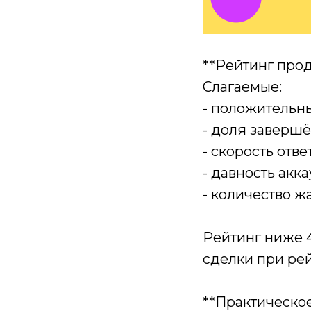
**Рейтинг про
Слагаемые:
- положительны
- доля завершё
- скорость ответ
- давность акка
- количество жа
Рейтинг ниже 4
сделки при рей
**Практическо