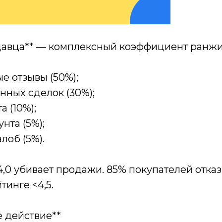
давца** — комплексный коэффициент ранж
е отзывы (50%);
нных сделок (30%);
а (10%);
унта (5%);
лоб (5%).
,0 убивает продажи. 85% покупателей отка
тинге <4,5.
е действие**