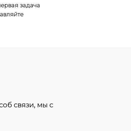
первая задача
тавляйте
об связи, мы с