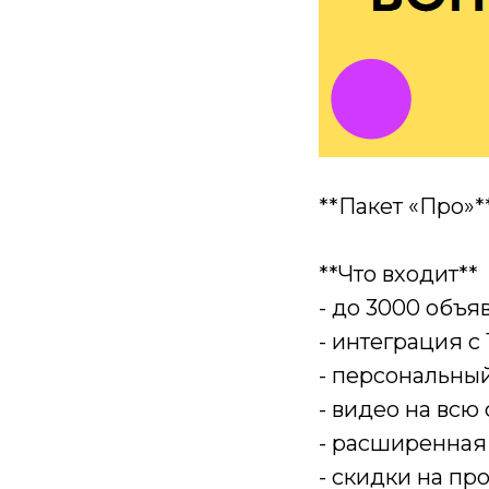
**Пакет «Про»
**Что входит**
- до 3000 объяв
- интеграция с 
- персональны
- видео на всю
- расширенная 
- скидки на пр