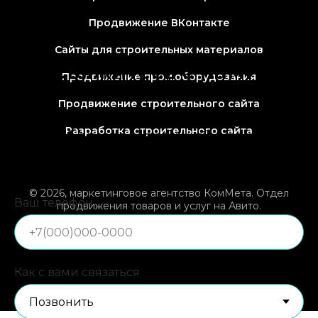
Продвижение ВКонтакте
Сайты для строительных материалов
Свяжитесь
с нами!
Продвижение пром.оборудования
Продвижение строительного сайта
Введите номер телефона и
Разработка строительного сайта
выберите удобный способ
связи, мы с вами свяжемся
© 2026, маркетинговое агентство КомМета. Отдел
Ваш телефон
продвижения товаров и услуг на Авито.
Пн-Пт с 9:00 до 17:00,
8 (918) 043-48-31
ИП Потапов Иван Александрович ИНН 720319468300
ОГРНИП 324237500198203
Как с вами связаться