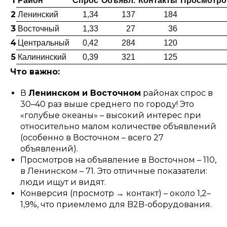
1
Район
Спрос
Объявл.
Контакты
Просмотров
2
Ленинский
1,34
137
184
3
Восточный
1,33
27
36
4
Центральный
0,42
284
120
5
Калининский
0,39
321
125
Что важно:
В
Ленинском и Восточном
районах спрос в
30–40 раз выше среднего по городу! Это
«голубые океаны» – высокий интерес при
относительно малом количестве объявлений
(особенно в Восточном – всего 27
объявлений).
Просмотров на объявление в Восточном – 110,
в Ленинском – 71. Это отличные показатели:
люди ищут и видят.
Конверсия (просмотр → контакт) – около 1,2–
1,9%, что приемлемо для B2B-оборудования.