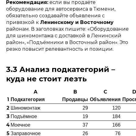
Рекомендация:
если вы продаёте
оборудование для автосервиса в Тюмени,
обязательно создавайте объявления с
привязкой к
Ленинскому и Восточному
районам. В заголовках пишите: «Оборудование
для шиномонтажа с доставкой в Ленинский
район», «Подъёмники в Восточный район». Это
резко повысит релевантность и позиции.
3.3 Анализ подкатегорий –
куда не стоит лезть
A
B
C
1
Подкатегория
Продавцы
Объявления
Прос
2
Шиномонтаж
29
120
3
Подъёмное
19
184
4
Моечное
37
166
5
Заправочное
26
76